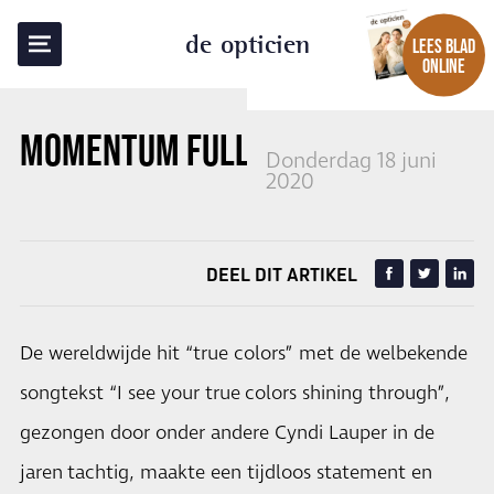
TERUG NAAR OVERZICHT
de opticien
LEES BLAD
ONLINE
MOMENTUM FULL-RIM COLLECTIE
Donderdag 18 juni
2020
DEEL DIT ARTIKEL
De wereldwijde hit “true colors” met de welbekende
songtekst “I see your true colors shining through”,
gezongen door onder andere Cyndi Lauper in de
jaren tachtig, maakte een tijdloos statement en