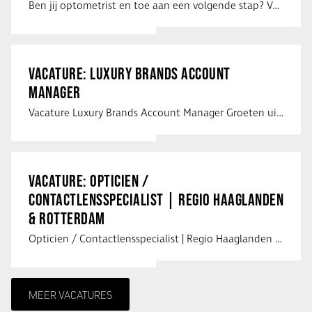
Ben jij optometrist en toe aan een volgende stap? Voor een optiekketen is Eye …
VACATURE: LUXURY BRANDS ACCOUNT
MANAGER
Vacature Luxury Brands Account Manager Groeten uit Spanje! Vanaf mijn …
VACATURE: OPTICIEN /
CONTACTLENSSPECIALIST | REGIO HAAGLANDEN
& ROTTERDAM
Opticien / Contactlensspecialist | Regio Haaglanden & Rotterdam Saludos uit …
MEER VACATURES