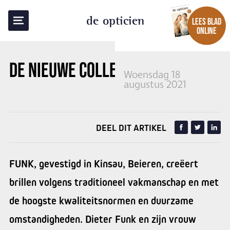
TERUG NAAR OVERZICHT
de opticien
LEES BLAD
ONLINE
DE NIEUWE COLLECTIES VAN FUNK
Woensdag 18
augustus 2021
DEEL DIT ARTIKEL
FUNK, gevestigd in Kinsau, Beieren, creëert
brillen volgens traditioneel vakmanschap en met
de hoogste kwaliteitsnormen en duurzame
omstandigheden. Dieter Funk en zijn vrouw