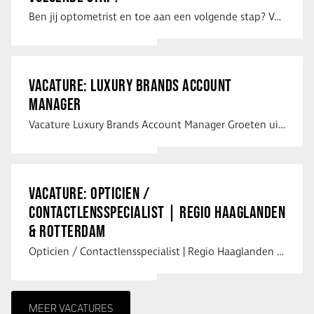
Ben jij optometrist en toe aan een volgende stap? Voor een optiekketen is Eye …
VACATURE: LUXURY BRANDS ACCOUNT
MANAGER
Vacature Luxury Brands Account Manager Groeten uit Spanje! Vanaf mijn …
VACATURE: OPTICIEN /
CONTACTLENSSPECIALIST | REGIO HAAGLANDEN
& ROTTERDAM
Opticien / Contactlensspecialist | Regio Haaglanden & Rotterdam Saludos uit …
MEER VACATURES