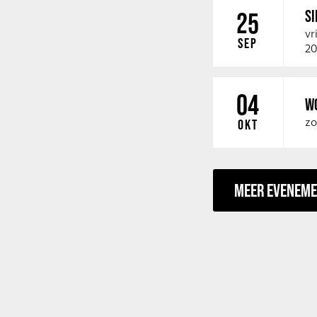
SI
25
vr
SEP
20
04
W
zo
OKT
MEER EVENEM