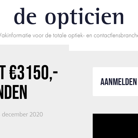
de opticien
Vakinformatie voor de totale optiek- en contactlensbranch
T €3150,-
AANMELDEN 
NDEN
18 december 2020