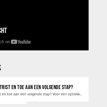
CHT
K
ETRIST EN TOE AAN EEN VOLGENDE STAP?
Ben jij optometrist en toe aan een volgende stap? Voor een optiekketen is Eye …