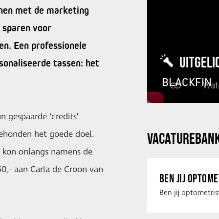
onnen met de marketing
r sparen voor
n. Een professionele
UITGELI
rsonaliseerde tassen: het
BLACKFIN
n gespaarde ‘credits’
dehonden het goede doel.
VACATUREBAN
l, kon onlangs namens de
50,- aan Carla de Croon van
BEN JIJ OPTOM