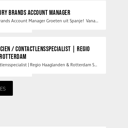
XURY BRANDS ACCOUNT MANAGER
Vacature Luxury Brands Account Manager Groeten uit Spanje! Vanaf mijn …
ICIEN / CONTACTLENSSPECIALIST | REGIO
 ROTTERDAM
Opticien / Contactlensspecialist | Regio Haaglanden & Rotterdam Saludos uit …
ES