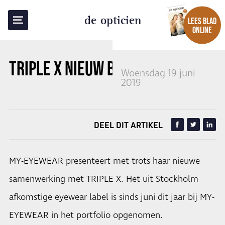
TERUG NAAR OVERZICHT
de opticien
LEES BLAD
ONLINE
TRIPLE X NIEUW BIJ MY-EYEWEAR
Woensdag 19 juni
2019
DEEL DIT ARTIKEL
MY-EYEWEAR presenteert met trots haar nieuwe
samenwerking met TRIPLE X. Het uit Stockholm
afkomstige eyewear label is sinds juni dit jaar bij MY-
EYEWEAR in het portfolio opgenomen.