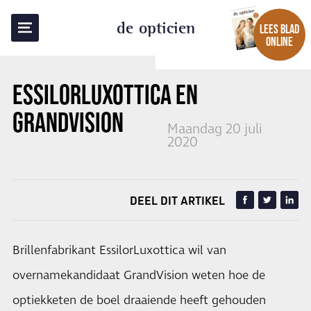
TERUG NAAR OVERZICHT
de opticien
LEES BLAD
ONLINE
ESSILORLUXOTTICA EN
GRANDVISION
Maandag 20 juli
2020
DEEL DIT ARTIKEL
Brillenfabrikant EssilorLuxottica wil van
overnamekandidaat GrandVision weten hoe de
optiekketen de boel draaiende heeft gehouden