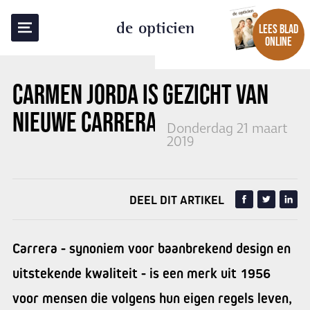
TERUG NAAR OVERZICHT
de opticien
LEES BLAD
ONLINE
CARMEN JORDA IS GEZICHT VAN
NIEUWE
CARRERA
-CAMPAGNE
Donderdag 21 maart
2019
DEEL DIT ARTIKEL
Carrera - synoniem voor baanbrekend design en
uitstekende kwaliteit - is een merk uit 1956
voor mensen die volgens hun eigen regels leven,