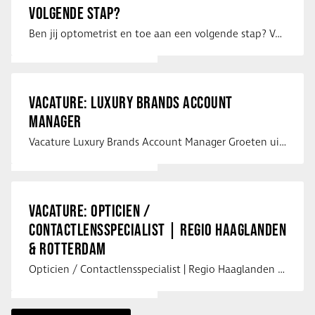
VOLGENDE STAP?
Ben jij optometrist en toe aan een volgende stap? Voor een optiekketen is Eye …
VACATURE: LUXURY BRANDS ACCOUNT
MANAGER
Vacature Luxury Brands Account Manager Groeten uit Spanje! Vanaf mijn …
VACATURE: OPTICIEN /
CONTACTLENSSPECIALIST | REGIO HAAGLANDEN
& ROTTERDAM
Opticien / Contactlensspecialist | Regio Haaglanden & Rotterdam Saludos uit …