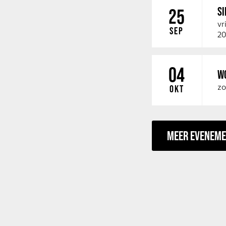
SI
25
vr
SEP
20
04
W
zo
OKT
MEER EVENEM