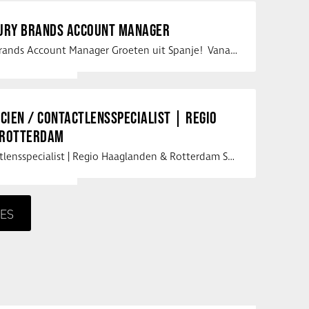
XURY BRANDS ACCOUNT MANAGER
Vacature Luxury Brands Account Manager Groeten uit Spanje! Vanaf mijn …
ICIEN / CONTACTLENSSPECIALIST | REGIO
 ROTTERDAM
Opticien / Contactlensspecialist | Regio Haaglanden & Rotterdam Saludos uit …
ES