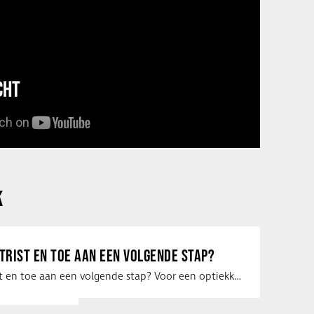
CHT
K
ETRIST EN TOE AAN EEN VOLGENDE STAP?
Ben jij optometrist en toe aan een volgende stap? Voor een optiekketen is Eye …