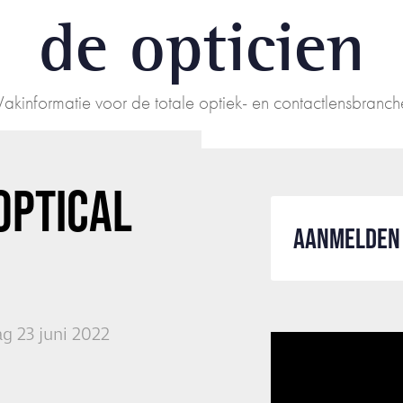
de opticien
Vakinformatie voor de totale optiek- en contactlensbranch
OPTICAL
AANMELDEN 
g 23 juni 2022