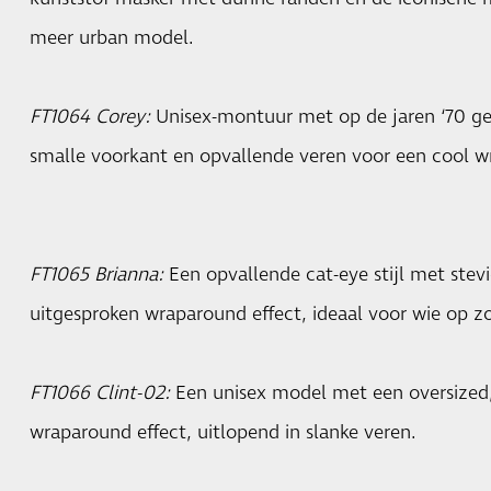
meer urban model.
FT1064 Corey:
Unisex-montuur met op de jaren ‘70 geï
smalle voorkant en opvallende veren voor een co
FT1065 Brianna:
Een opvallende cat-eye stijl met stev
uitgesproken wraparound effect, ideaal voor wie op zoe
FT1066 Clint-02:
Een unisex model met een oversized
wraparound effect, uitlopend in slanke ver