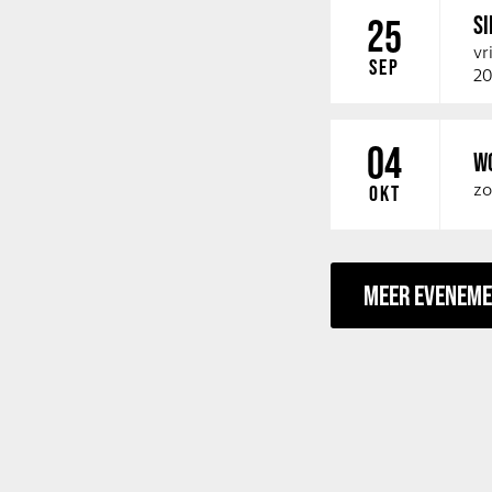
SI
25
vr
SEP
20
04
W
zo
OKT
MEER EVENEM