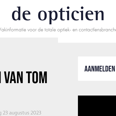
de opticien
Vakinformatie voor de totale optiek- en contactlensbranch
AANMELDEN 
 VAN TOM
 23 augustus 2023