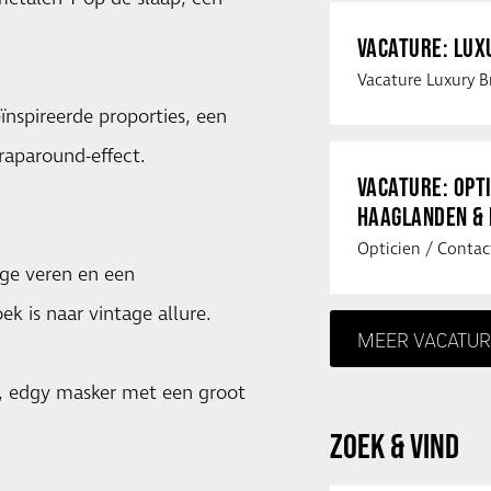
VACATURE: LU
nspireerde proporties, een
ol wraparound-effect.
VACATURE: OPT
HAAGLANDEN &
ige veren en een
k is naar vintage allure.
MEER VACATUR
, edgy masker met een groot
en.
ZOEK & VIND