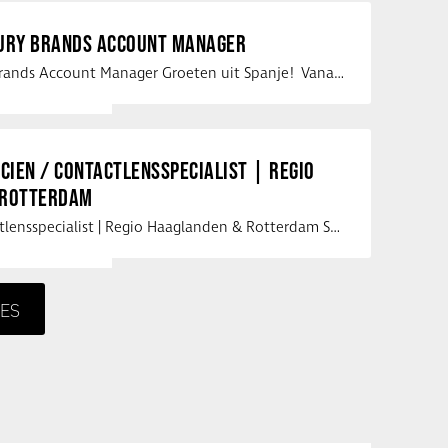
XURY BRANDS ACCOUNT MANAGER
Vacature Luxury Brands Account Manager Groeten uit Spanje! Vanaf mijn …
ICIEN / CONTACTLENSSPECIALIST | REGIO
 ROTTERDAM
Opticien / Contactlensspecialist | Regio Haaglanden & Rotterdam Saludos uit …
ES