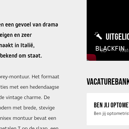
en een gevoel van drama
 eigen en zeer
UITGELI
akt in Italië,
BLACKFIN
 bekend om staat.
orey-montuur. Het formaat
VACATUREBAN
nties met een hedendaagse
de vintage charme. De
BEN JIJ OPTOM
odern met brede, stevige
unisex montuur bevat een
etalen T op de slaap, een