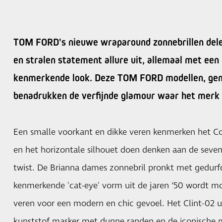
TOM FORD's nieuwe wraparound zonnebrillen del
en stralen statement allure uit, allemaal met een
kenmerkende look. Deze TOM FORD modellen, gema
benadrukken de verfijnde glamour waar het merk
Een smalle voorkant en dikke veren kenmerken het C
en het horizontale silhouet doen denken aan de seve
twist. De Brianna dames zonnebril pronkt met gedurf
kenmerkende 'cat-eye' vorm uit de jaren ‘50 wordt m
veren voor een modern en chic gevoel. Het Clint-02 
kunststof masker met dunne randen en de iconische m