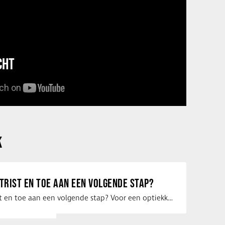
CHT
K
ETRIST EN TOE AAN EEN VOLGENDE STAP?
Ben jij optometrist en toe aan een volgende stap? Voor een optiekketen is Eye …