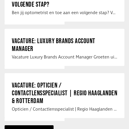
VOLGENDE STAP?
Ben jij optometrist en toe aan een volgende stap? Voor een optiekketen is Eye …
VACATURE: LUXURY BRANDS ACCOUNT
MANAGER
Vacature Luxury Brands Account Manager Groeten uit Spanje! Vanaf mijn …
VACATURE: OPTICIEN /
CONTACTLENSSPECIALIST | REGIO HAAGLANDEN
& ROTTERDAM
Opticien / Contactlensspecialist | Regio Haaglanden & Rotterdam Saludos uit …