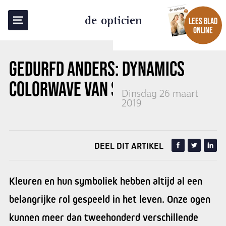
TERUG NAAR OVERZICHT
de opticien
LEES BLAD
ONLINE
GEDURFD ANDERS: DYNAMICS
COLORWAVE VAN
SILHOUETTE
Dinsdag 26 maart
2019
DEEL DIT ARTIKEL
Kleuren en hun symboliek hebben altijd al een
belangrijke rol gespeeld in het leven. Onze ogen
kunnen meer dan tweehonderd verschillende