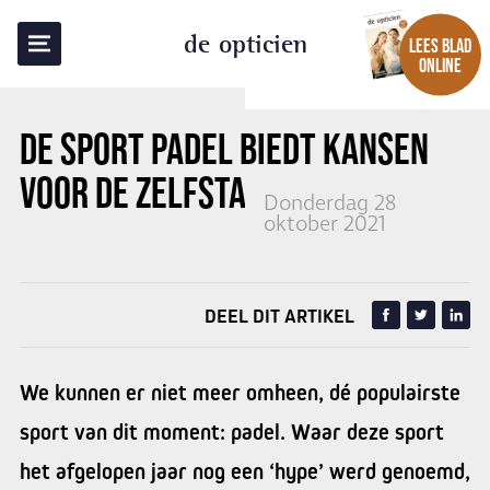
TERUG NAAR OVERZICHT
de opticien
LEES BLAD
ONLINE
DE SPORT PADEL BIEDT KANSEN
VOOR DE ZELFSTANDIGE OPTICIEN
Donderdag 28
oktober 2021
DEEL DIT ARTIKEL
We kunnen er niet meer omheen, dé populairste
sport van dit moment: padel. Waar deze sport
het afgelopen jaar nog een ‘hype’ werd genoemd,