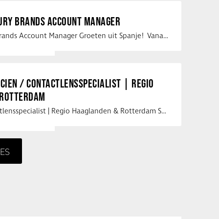
XURY BRANDS ACCOUNT MANAGER
Vacature Luxury Brands Account Manager Groeten uit Spanje! Vanaf mijn …
ICIEN / CONTACTLENSSPECIALIST | REGIO
 ROTTERDAM
Opticien / Contactlensspecialist | Regio Haaglanden & Rotterdam Saludos uit …
ES