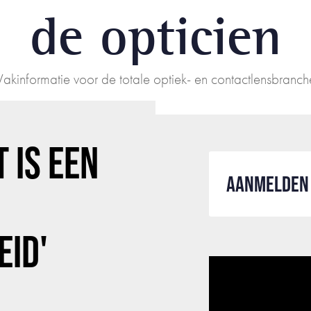
de opticien
Vakinformatie voor de totale optiek- en contactlensbranch
 IS EEN
AANMELDEN 
ID'