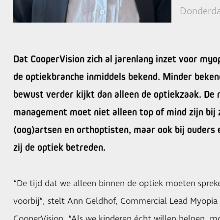
Donderda
Dat CooperVision zich al jarenlang inzet voor my
de optiekbranche inmiddels bekend. Minder bekend 
bewust verder kijkt dan alleen de optiekzaak. De
management moet niet alleen top of mind zijn bij 
(oog)artsen en orthoptisten, maar ook bij ouders 
zij de optiek betreden.
“De tijd dat we alleen binnen de optiek moeten sprek
voorbij”, stelt Ann Geldhof, Commercial Lead Myopi
CooperVision. “Als we kinderen écht willen helpen, m