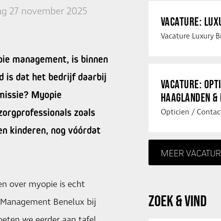
g 27 november 2025
VACATURE: LU
opie management, is binnen
is dat het bedrijf daarbij
VACATURE: OPT
 missie? Myopie
HAAGLANDEN &
zorgprofessionals zoals
en kinderen, nog vóórdat
MEER VACATUR
en over myopie is echt
ZOEK & VIND
a Management Benelux bij
oeten we eerder aan tafel