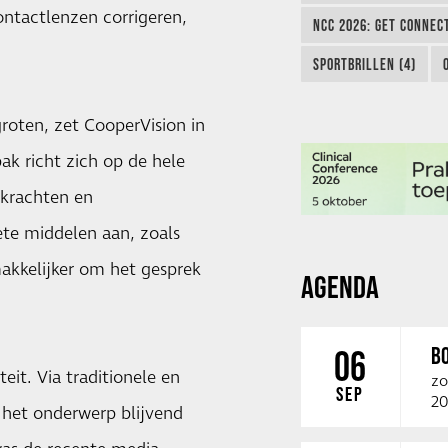
ontactlenzen corrigeren,
NCC 2026: GET CONNEC
SPORTBRILLEN (4)
oten, zet CooperVision in
k richt zich op de hele
rkrachten en
ete middelen aan, zoals
akkelijker om het gesprek
AGENDA
B
06
eit. Via traditionele en
zo
SEP
20
 het onderwerp blijvend