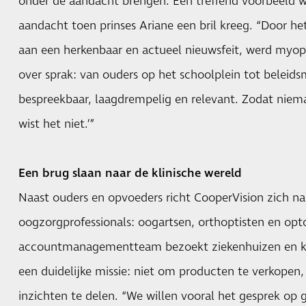
onder de aandacht brengen. Een treffend voorbeeld w
aandacht toen prinses Ariane een bril kreeg. “Door h
aan een herkenbaar en actueel nieuwsfeit, werd myopi
over sprak: van ouders op het schoolplein tot beleid
bespreekbaar, laagdrempelig en relevant. Zodat niema
wist het niet.’”
Een brug slaan naar de klinische wereld
Naast ouders en opvoeders richt CooperVision zich na
oogzorgprofessionals: oogartsen, orthoptisten en opt
accountmanagementteam bezoekt ziekenhuizen en kl
een duidelijke missie: niet om producten te verkopen
inzichten te delen. “We willen vooral het gesprek op 