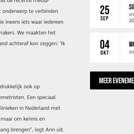
as de recente media-
SI
25
et onderwerp te verbinden
vr
SEP
20
e ineens iets waar iedereen
smakers. We maakten het
04
W
nd achteraf kon zeggen: ‘Ik
zo
OKT
MEER EVENEM
drukkelijk ook op
ometristen. Een speciaal
inieken in Nederland met
, maar om kennis en
gang brengen”, legt Ann uit.