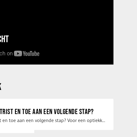
CHT
K
ETRIST EN TOE AAN EEN VOLGENDE STAP?
Ben jij optometrist en toe aan een volgende stap? Voor een optiekketen is Eye …