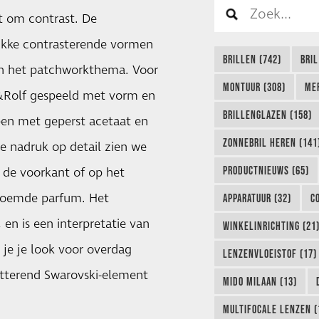
t om contrast. De
ikke contrasterende vormen
BRILLEN (742)
BRIL
 in het patchworkthema. Voor
MONTUUR (308)
ME
&Rolf gespeeld met vorm en
BRILLENGLAZEN (158)
en met geperst acetaat en
ZONNEBRIL HEREN (141
ze nadruk op detail zien we
PRODUCTNIEUWS (65)
 de voorkant of op het
eroemde parfum. Het
APPARATUUR (32)
C
 en is een interpretatie van
WINKELINRICHTING (21
 je je look voor overdag
LENZENVLOEISTOF (17)
tterend Swarovski-element
MIDO MILAAN (13)
MULTIFOCALE LENZEN (