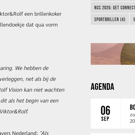
NCC 2026: GET CONNEC
ktor&Rolf een brillenkoker
SPORTBRILLEN (4)
llendoekje dat qua vorm
varing. We hebben de
erleggen, net als bij de
AGENDA
lf Vision kan niet wachten
dit als het begin van een
B
06
 Viktor&Rolf.
zo
SEP
20
savers Nederland:
"Als