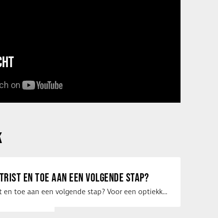
CHT
K
ETRIST EN TOE AAN EEN VOLGENDE STAP?
Ben jij optometrist en toe aan een volgende stap? Voor een optiekketen is Eye …