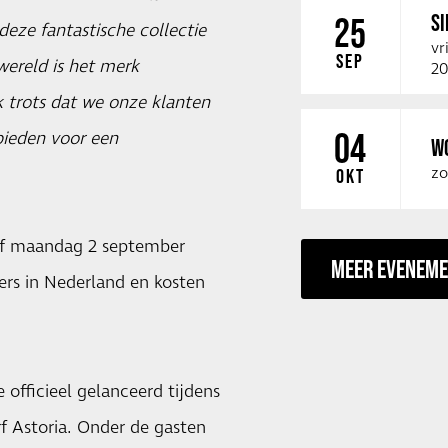
SI
25
eze fantastische collectie
vr
SEP
wereld is het merk
20
 trots dat we onze klanten
04
bieden voor een
W
zo
OKT
af maandag 2 september
MEER EVENEM
vers in Nederland en kosten
 officieel gelanceerd tijdens
f Astoria. Onder de gasten