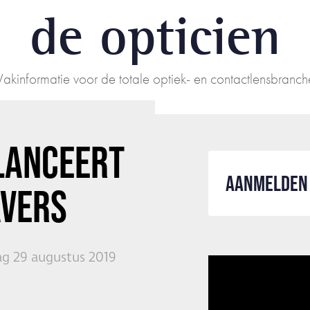
de opticien
Vakinformatie voor de totale optiek- en contactlensbranch
 LANCEERT
AANMELDEN 
AVERS
g 29 augustus 2019