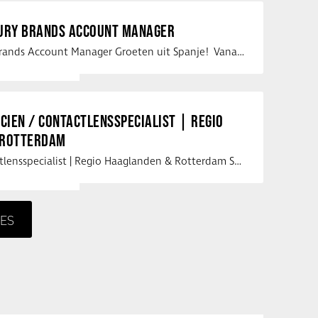
XURY BRANDS ACCOUNT MANAGER
Vacature Luxury Brands Account Manager Groeten uit Spanje! Vanaf mijn …
ICIEN / CONTACTLENSSPECIALIST | REGIO
 ROTTERDAM
Opticien / Contactlensspecialist | Regio Haaglanden & Rotterdam Saludos uit …
ES