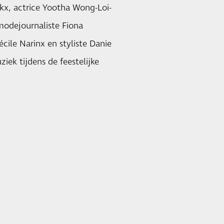
kx, actrice Yootha Wong-Loi-
 modejournaliste Fiona
écile Narinx en styliste Danie
iek tijdens de feestelijke