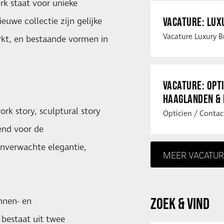
rk staat voor unieke
VACATURE: LU
euwe collectie zijn gelijke
rkt, en bestaande vormen in
VACATURE: OPT
HAAGLANDEN &
rk story, sculptural story
end voor de
nverwachte elegantie,
MEER VACATUR
ZOEK & VIND
nnen- en
 bestaat uit twee