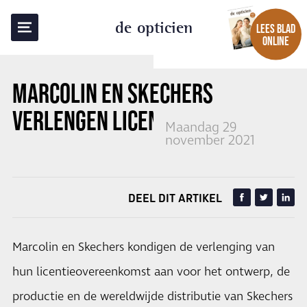
TERUG NAAR OVERZICHT
de opticien
LEES BLAD
ONLINE
MARCOLIN EN SKECHERS
VERLENGEN LICENTIE TOT 2024
Maandag 29
november 2021
DEEL DIT ARTIKEL
Marcolin en Skechers kondigen de verlenging van
hun licentieovereenkomst aan voor het ontwerp, de
productie en de wereldwijde distributie van Skechers