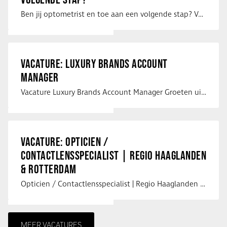
Ben jij optometrist en toe aan een volgende stap? Voor een optiekketen is Eye …
VACATURE: LUXURY BRANDS ACCOUNT
MANAGER
Vacature Luxury Brands Account Manager Groeten uit Spanje! Vanaf mijn …
VACATURE: OPTICIEN /
CONTACTLENSSPECIALIST | REGIO HAAGLANDEN
& ROTTERDAM
Opticien / Contactlensspecialist | Regio Haaglanden & Rotterdam Saludos uit …
MEER VACATURES