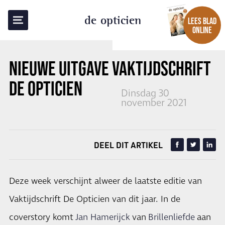
TERUG NAAR OVERZICHT
de opticien
LEES BLAD
ONLINE
NIEUWE UITGAVE VAKTIJDSCHRIFT
DE OPTICIEN
Dinsdag 30
november 2021
DEEL DIT ARTIKEL
Deze week verschijnt alweer de laatste editie van
Vaktijdschrift De Opticien van dit jaar. In de
coverstory komt
Jan Hamerijck
van
Brillenliefde
aan