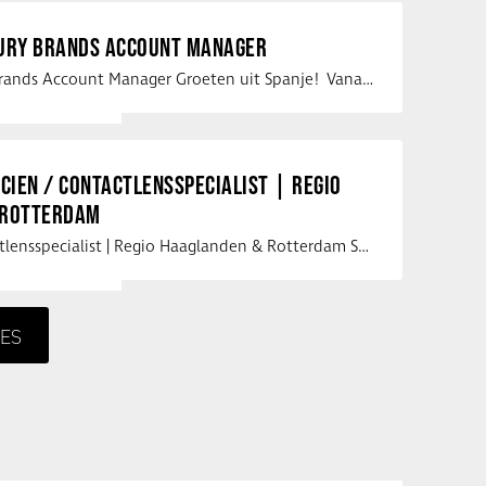
XURY BRANDS ACCOUNT MANAGER
Vacature Luxury Brands Account Manager Groeten uit Spanje! Vanaf mijn …
ICIEN / CONTACTLENSSPECIALIST | REGIO
 ROTTERDAM
Opticien / Contactlensspecialist | Regio Haaglanden & Rotterdam Saludos uit …
ES