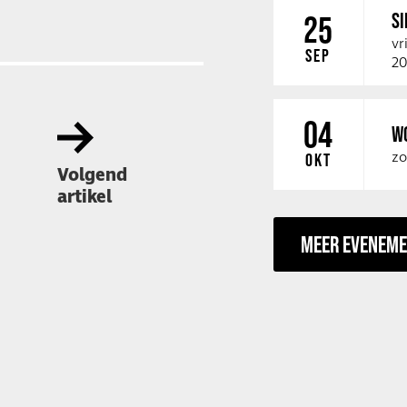
SI
25
vr
SEP
20
04
W
zo
OKT
Volgend
artikel
MEER EVENEM