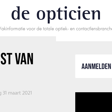
de opticien
Vakinformatie voor de totale optiek- en contactlensbranch
ST VAN
AANMELDEN 
 31 maart 2021