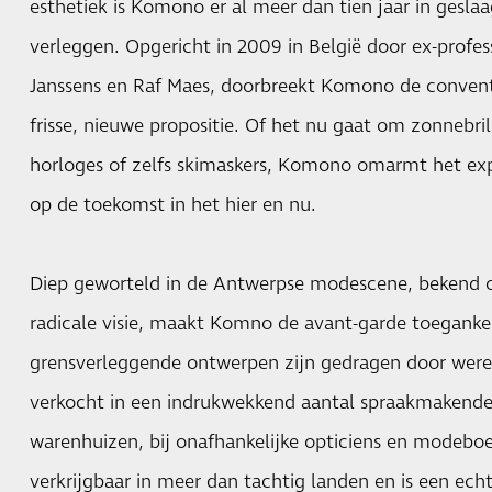
esthetiek is Komono er ​​al meer dan tien jaar in gesl
verleggen. Opgericht in 2009 in België door ex-profe
Janssens en Raf Maes, doorbreekt Komono de convent
frisse, nieuwe propositie. Of het nu gaat om zonnebril
horloges of zelfs skimaskers, Komono omarmt het exp
op de toekomst in het hier en nu.
Diep geworteld in de Antwerpse modescene, bekend o
radicale visie, maakt Komno de avant-garde toegankel
grensverleggende ontwerpen zijn gedragen door we
verkocht in een indrukwekkend aantal spraakmakende
warenhuizen, bij onafhankelijke opticiens en modebo
verkrijgbaar in meer dan tachtig landen en is een ec