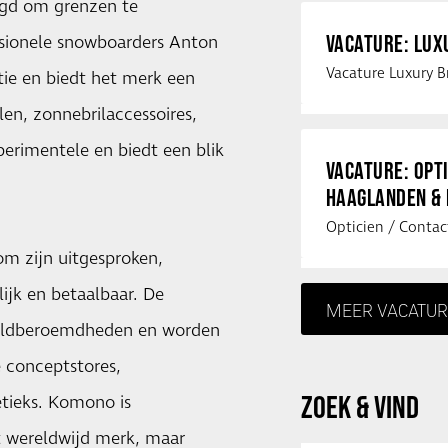
aagd om grenzen te
VACATURE: LU
ssionele snowboarders Anton
ie en biedt het merk een
len, zonnebrilaccessoires,
erimentele en biedt een blik
VACATURE: OPT
HAAGLANDEN &
m zijn uitgesproken,
ijk en betaalbaar. De
MEER VACATUR
reldberoemdheden en worden
 conceptstores,
ZOEK & VIND
etieks. Komono is
ht wereldwijd merk, maar