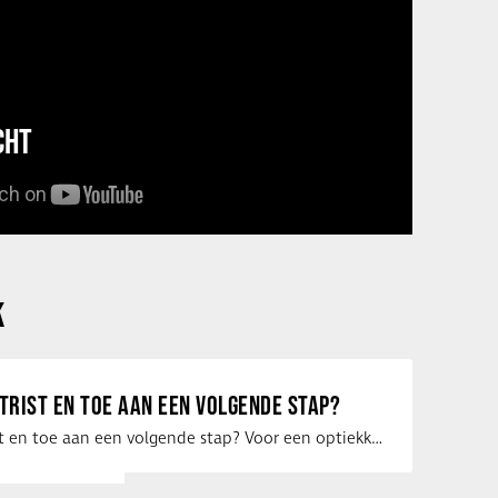
CHT
K
ETRIST EN TOE AAN EEN VOLGENDE STAP?
Ben jij optometrist en toe aan een volgende stap? Voor een optiekketen is Eye …