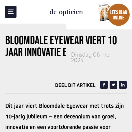
TERUG NAAR OVERZICHT
de opticien
LEES BLAD
ONLINE
BLOOMDALE EYEWEAR VIERT 10
JAAR INNOVATIE EN DESIGN
Dinsdag 06 mei
2025
DEEL DIT ARTIKEL
Dit jaar viert Bloomdale Eyewear met trots zijn
10-jarig jubileum – een decennium van groei,
innovatie en een voortdurende passie voor