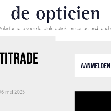
de opticien
Vakinformatie voor de totale optiek- en contactlensbranch
TITRADE
AANMELDEN 
06 mei 2025