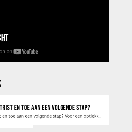
CHT
K
ETRIST EN TOE AAN EEN VOLGENDE STAP?
Ben jij optometrist en toe aan een volgende stap? Voor een optiekketen is Eye …