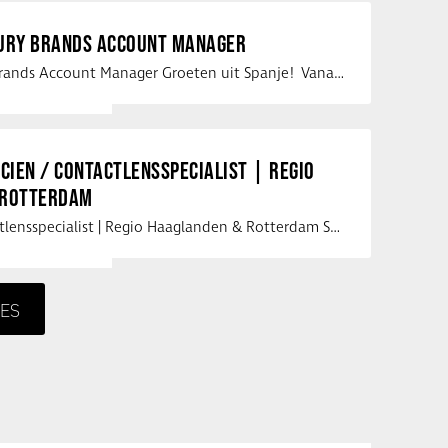
XURY BRANDS ACCOUNT MANAGER
Vacature Luxury Brands Account Manager Groeten uit Spanje! Vanaf mijn …
ICIEN / CONTACTLENSSPECIALIST | REGIO
 ROTTERDAM
Opticien / Contactlensspecialist | Regio Haaglanden & Rotterdam Saludos uit …
ES