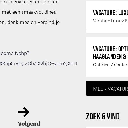
eer opnieuw creëren: op een
VACATURE: LU
n met een smaakvol diner.
ren, denk mee en verbind je
VACATURE: OPT
a.com/lt.php?
HAAGLANDEN &
XK5pCryEy.zOlx5X2hjO~ynuYyXnH
MEER VACATUR
ZOEK & VIND
Volgend