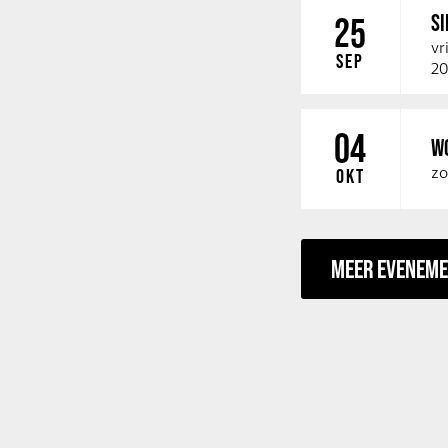
SI
25
vr
SEP
20
04
W
zo
OKT
MEER EVENEM