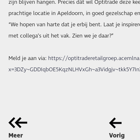
zijn blijven hangen. Precies dát wil Optitrade deze k
prachtige locatie in Apeldoorn, in goed gezelschap e
“We hopen van harte dat je erbij bent. Laat je inspire
met collega’s uit het vak. Zien we je daar?”
Meld je aan via:
https://optitraderetailgroep.acemln
x=3DZy~GDDIqbOE5KqzNLHVxGh~a3Vidgjv~tkk5Y7In
Meer
Vorig