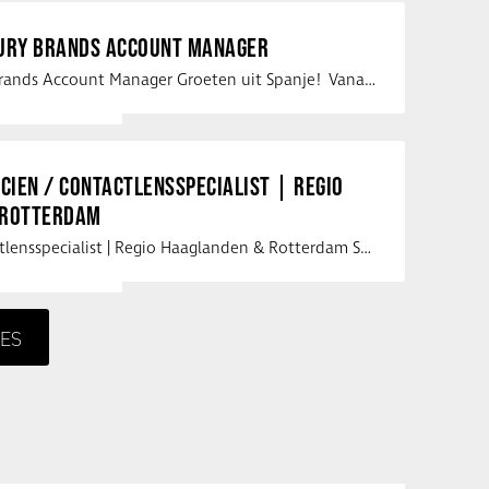
XURY BRANDS ACCOUNT MANAGER
Vacature Luxury Brands Account Manager Groeten uit Spanje! Vanaf mijn …
ICIEN / CONTACTLENSSPECIALIST | REGIO
 ROTTERDAM
Opticien / Contactlensspecialist | Regio Haaglanden & Rotterdam Saludos uit …
ES