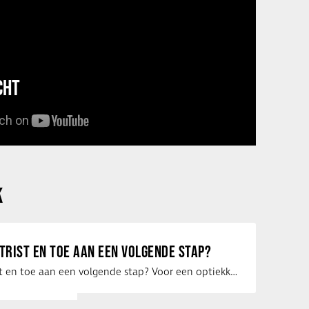
CHT
K
ETRIST EN TOE AAN EEN VOLGENDE STAP?
Ben jij optometrist en toe aan een volgende stap? Voor een optiekketen is Eye …