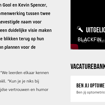
an Gool en Kevin Spencer,
 samenwerking tussen twee
 gevestigde naam voor
UITGELI
 een duidelijke visie maken
Ze blikken terug op hun
BLACKFIN
hun plannen voor de
VACATUREBAN
. “We leerden elkaar kennen
ël. “Kun je je niks bij
BEN JIJ OPTOM
zijdse vertrouwen en humor