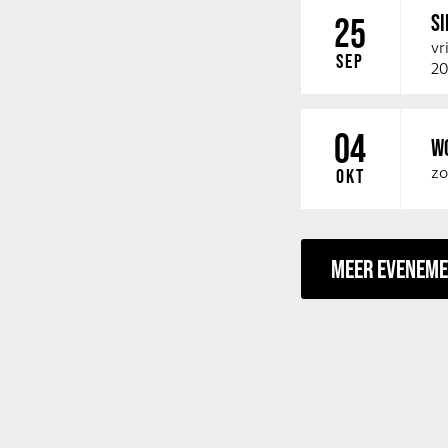
SI
25
vr
SEP
20
04
W
zo
OKT
MEER EVENEM