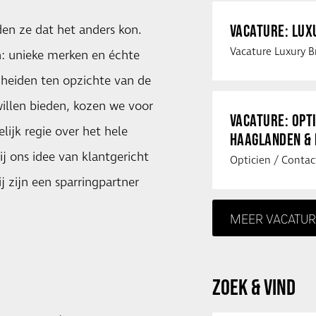
VACATURE: LU
den ze dat het anders kon.
n: unieke merken en échte
cheiden ten opzichte van de
illen bieden, kozen we voor
VACATURE: OPT
ijk regie over het hele
HAAGLANDEN &
bij ons idee van klantgericht
j zijn een sparringpartner
MEER VACATUR
ZOEK & VIND