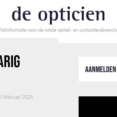
de opticien
Vakinformatie voor de totale optiek- en contactlensbranch
ARIG
AANMELDEN 
1 februari 2025