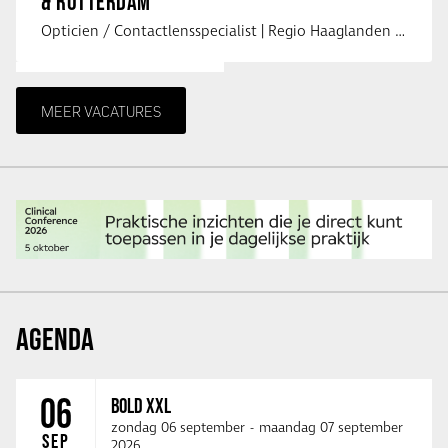
& ROTTERDAM
Opticien / Contactlensspecialist | Regio Haaglanden & Rotterdam Saludos uit …
MEER VACATURES
AGENDA
06
BOLD XXL
zondag 06 september
-
maandag 07 september
SEP
2026