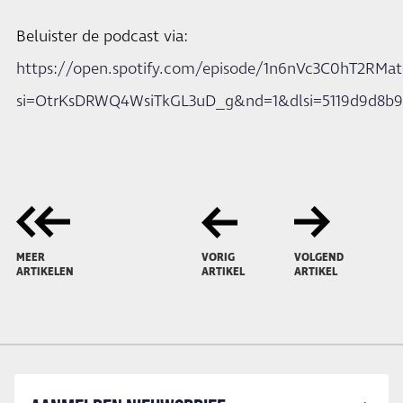
Beluister de podcast via:
https://open.spotify.com/episode/1n6nVc3C0hT2RMat
si=OtrKsDRWQ4WsiTkGL3uD_g&nd=1&dlsi=5119d9d8b
MEER
VORIG
VOLGEND
ARTIKELEN
ARTIKEL
ARTIKEL