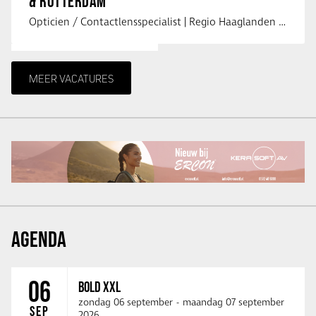
& ROTTERDAM
Opticien / Contactlensspecialist | Regio Haaglanden & Rotterdam Saludos uit …
MEER VACATURES
AGENDA
06
BOLD XXL
zondag 06 september
-
maandag 07 september
SEP
2026